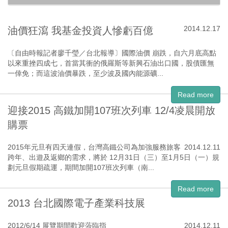
2014.12.17
油價狂瀉 我基金投資人慘虧百億
〔自由時報記者廖千瑩／台北報導〕國際油價 崩跌，自六月底高點
以來重挫四成七，首當其衝的俄羅斯等新興石油出口國，股債匯無
一倖免；而這波油價暴跌，至少波及國內能源礦...
Read more
迎接2015 高鐵加開107班次列車 12/4凌晨開放
購票
2015年元旦有四天連假，台灣高鐵公司為加強服務旅客
2014.12.11
跨年、出遊及返鄉的需求，將於 12月31日（三）至1月5日（一）規
劃元旦假期疏運，期間加開107班次列車（南...
Read more
2013 台北國際電子產業科技展
2012/6/14 展覽期間歡迎蒞臨指
2014.12.11